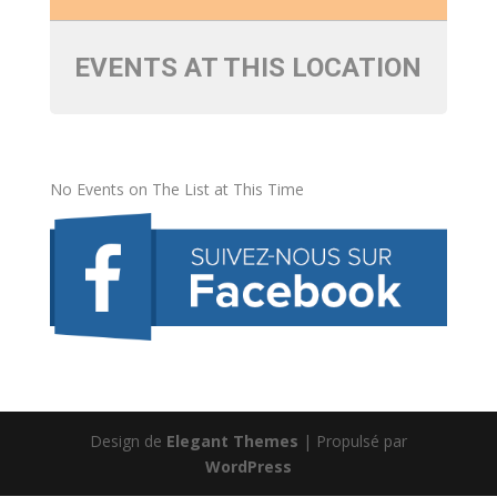
EVENTS AT THIS LOCATION
No Events on The List at This Time
Design de
Elegant Themes
| Propulsé par
WordPress