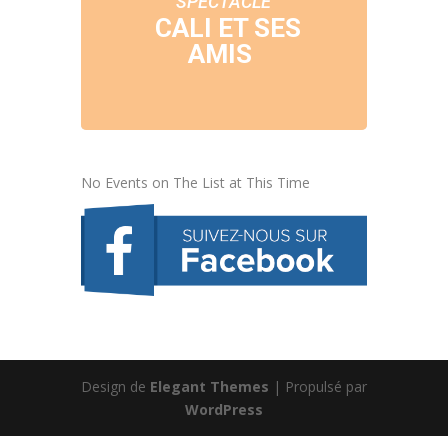
SPECTACLE
CALI ET SES
AMIS
No Events on The List at This Time
Design de
Elegant Themes
| Propulsé par
WordPress