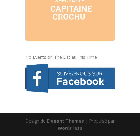
SPECTACLE
CAPITAINE
CROCHU
No Events on The List at This Time
Design de
Elegant Themes
| Propulsé par
WordPress