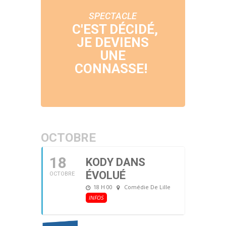
SPECTACLE
C'EST DÉCIDÉ,
JE DEVIENS
UNE
CONNASSE!
OCTOBRE
18
KODY DANS
ÉVOLUÉ
OCTOBRE
18 H 00
Comédie De Lille
INFOS