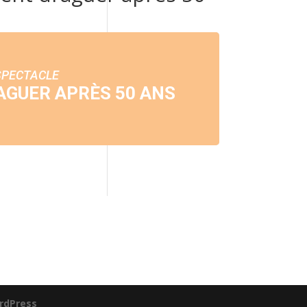
SPECTACLE
GUER APRÈS 50 ANS
rdPress