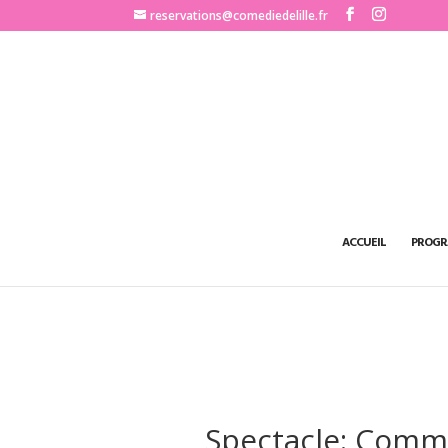
http://www.comediedelille.fr
reservations@comediedelille.fr
ACCUEIL
PROGR
Spectacle: Comm