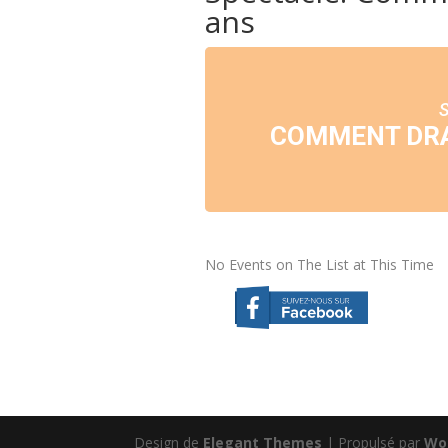
ans
COMMENT DRA
No Events on The List at This Time
Design de
Elegant Themes
| Propulsé par
Wo