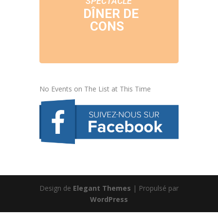
SPECTACLE
DÎNER DE
CONS
No Events on The List at This Time
Design de
Elegant Themes
| Propulsé par
WordPress