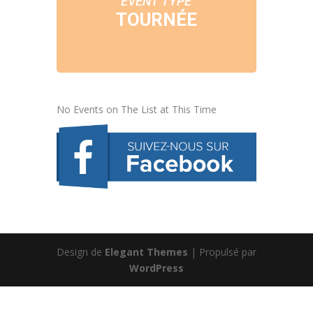
EVENT TYPE
TOURNÉE
No Events on The List at This Time
Design de
Elegant Themes
| Propulsé par
WordPress