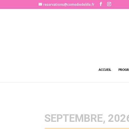
http://www.comediedelille.fr
reservations@comediedelille.fr
ACCUEIL
PROGR
SEPTEMBRE, 202