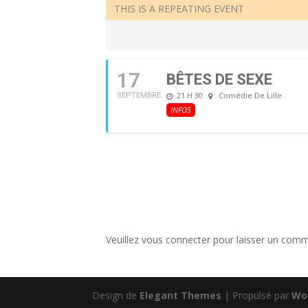
THIS IS A REPEATING EVENT
17
BÊTES DE SEXE
21 H 30
Comédie De Lille
SEPTEMBRE
INFOS
Veuillez vous connecter pour laisser un comm
Design de
Elegant Themes
| Propulsé par
Wo