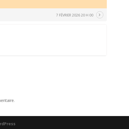
7 FÉVRIER 2026 20 H 00
entaire.
rdPress