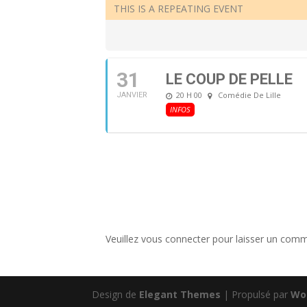
THIS IS A REPEATING EVENT
31
LE COUP DE PELLE
20 H 00
Comédie De Lille
JANVIER
INFOS
Veuillez vous connecter pour laisser un comm
Design de
Elegant Themes
| Propulsé par
Wo