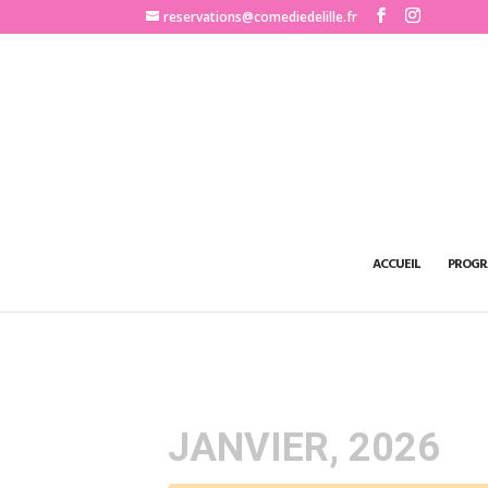
http://www.comediedelille.fr
reservations@comediedelille.fr
ACCUEIL
PROGR
JANVIER, 2026