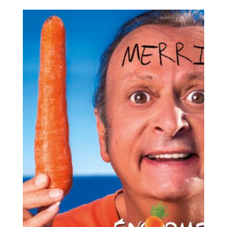
initial
actuel
était :
est :
23,00€.
18,00€.