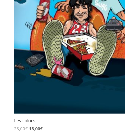
Les colocs
Le
Le
23,00
€
18,00
€
prix
prix