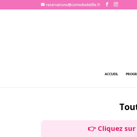
http://www.comediedelille.fr
reservations@comediedelille.fr
ACCUEIL
PROGR
Tout
👉 Cliquez su