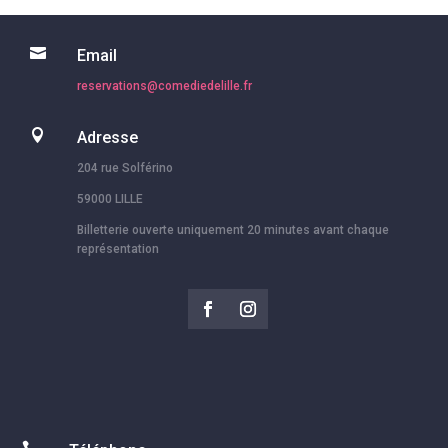

Email
reservations@comediedelille.fr

Adresse
204 rue Solférino
59000 LILLE
Billetterie ouverte uniquement 20 minutes avant chaque
représentation