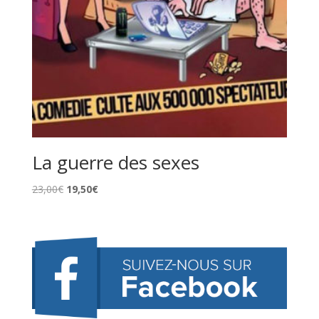
La guerre des sexes
Le
Le
23,00
€
19,50
€
prix
prix
initial
actuel
était :
est :
23,00€.
19,50€.