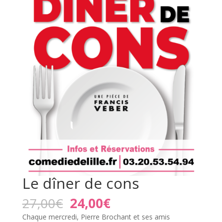
Le dîner de cons
Le
Le
27,00
€
24,00
€
prix
prix
Chaque mercredi, Pierre Brochant et ses amis