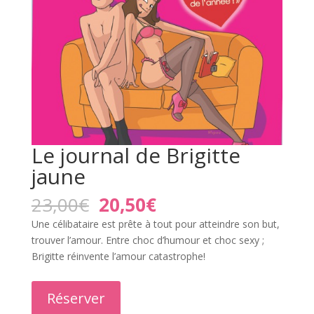
Le journal de Brigitte
jaune
Le
Le
23,00
€
20,50
€
prix
prix
Une célibataire est prête à tout pour atteindre son but,
initial
actuel
trouver l’amour. Entre choc d’humour et choc sexy ;
était :
est :
Brigitte réinvente l’amour catastrophe!
23,00€.
20,50€.
Réserver