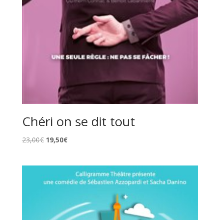
Chéri on se dit tout
Le
Le
23,00
€
19,50
€
prix
prix
initial
actuel
était :
est :
23,00€.
19,50€.