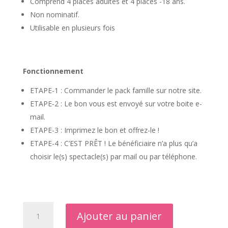
Comprend 4 places adultes et 4 places -18 ans.
Non nominatif.
Utilisable en plusieurs fois
Fonctionnement
ETAPE-1 : Commander le pack famille sur notre site.
ETAPE-2 : Le bon vous est envoyé sur votre boite e-
mail.
ETAPE-3 : Imprimez le bon et offrez-le !
ETAPE-4 : C’EST PRÊT ! Le bénéficiaire n’a plus qu’a
choisir le(s) spectacle(s) par mail ou par téléphone.
quantité
Ajouter au panier
de