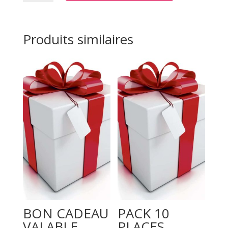
PACK
FAMILLE
Produits similaires
BON CADEAU
PACK 10
VALABLE
PLACES