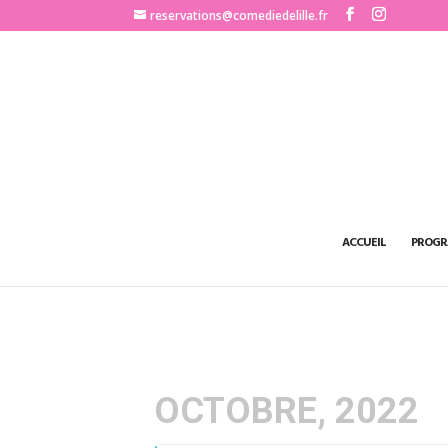
http://www.comediedelille.fr
reservations@comediedelille.fr
ACCUEIL
PROGR
OCTOBRE, 2022