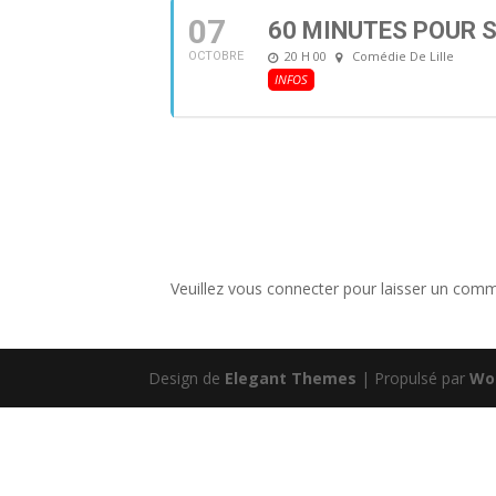
07
60 MINUTES POUR 
20 H 00
Comédie De Lille
OCTOBRE
INFOS
Veuillez vous connecter pour laisser un comm
Design de
Elegant Themes
| Propulsé par
Wo