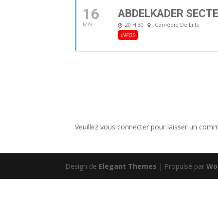
16
ABDELKADER SECTE
20 H 30
Comédie De Lille
MAI
INFOS
Veuillez vous connecter pour laisser un comm
Design de
Elegant Themes
| Propulsé par
Wo