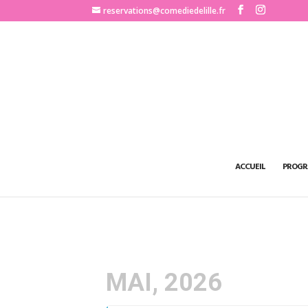
http://www.comediedelille.fr
reservations@comediedelille.fr
ACCUEIL
PROGR
MAI, 2026