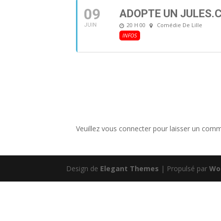
09
ADOPTE UN JULES.
20 H 00
Comédie De Lille
JUIN
INFOS
Veuillez vous connecter pour laisser un comm
Design de
Elegant Themes
| Propulsé par
Wo