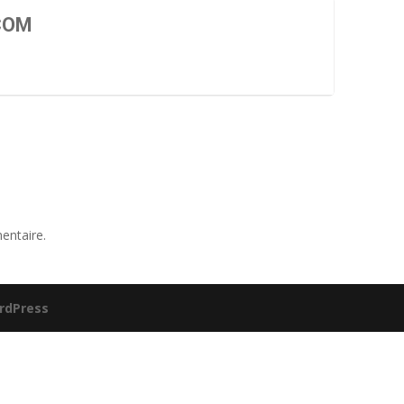
COM
entaire.
rdPress