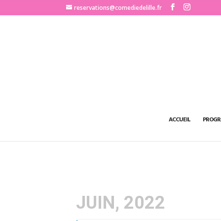
http://www.comediedelille.fr
reservations@comediedelille.fr
ACCUEIL
PROGR
JUIN, 2022