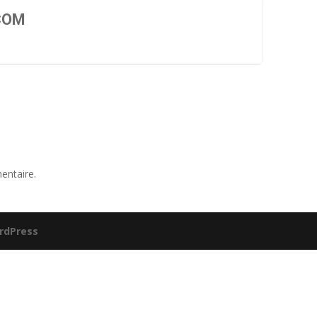
COM
entaire.
rdPress