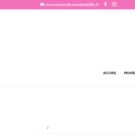
http://www.comediedelille.fr
reservations@comediedelille.fr
ACCUEIL
PROGR
,