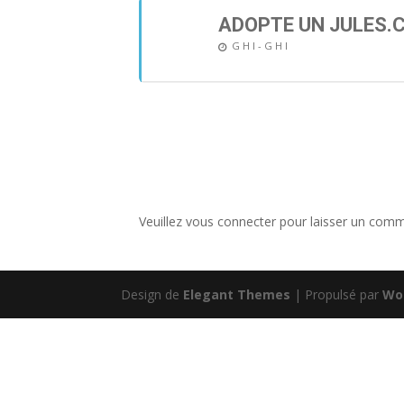
ADOPTE UN JULES.
G H I - G H I
Veuillez vous connecter pour laisser un comm
Design de
Elegant Themes
| Propulsé par
Wo