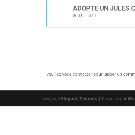
ADOPTE UN JULES.
G H I - G H I
Veuillez vous connecter pour laisser un comm
Design de
Elegant Themes
| Propulsé par
Wo