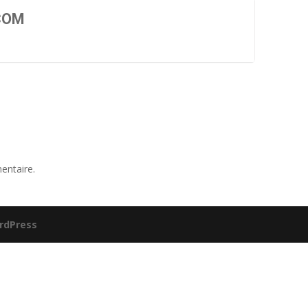
COM
entaire.
rdPress