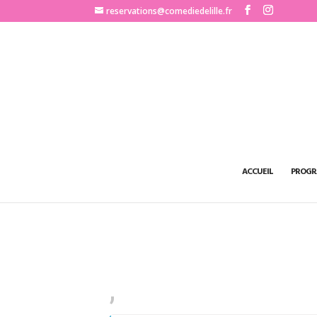
http://www.comediedelille.fr
reservations@comediedelille.fr
ACCUEIL
PROGR
,