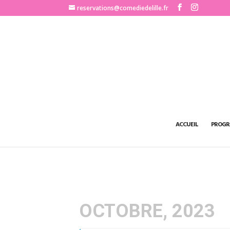
http://www.comediedelille.fr
reservations@comediedelille.fr
ACCUEIL
PROGR
OCTOBRE, 2023