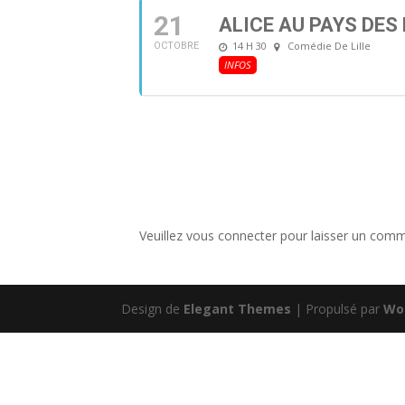
21
ALICE AU PAYS DES
14 H 30
Comédie De Lille
OCTOBRE
INFOS
Veuillez vous connecter pour laisser un comm
Design de
Elegant Themes
| Propulsé par
Wo