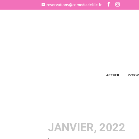
http://www.comediedelille.fr
reservations@comediedelille.fr
ACCUEIL
PROGR
JANVIER, 2022