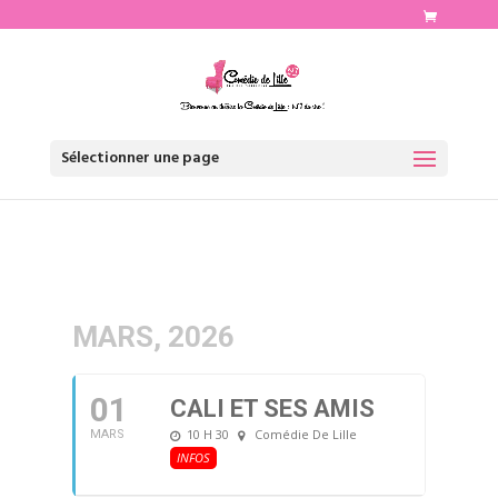
http://www.comediedelille.fr
Sélectionner une page
MARS, 2026
01
CALI ET SES AMIS
10 H 30
Comédie De Lille
MARS
INFOS