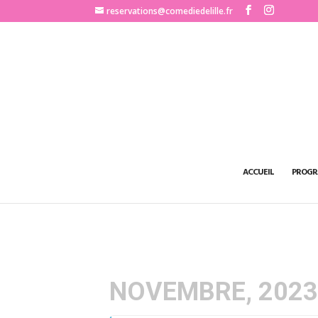
http://www.comediedelille.fr
reservations@comediedelille.fr
ACCUEIL
PROGR
NOVEMBRE, 202