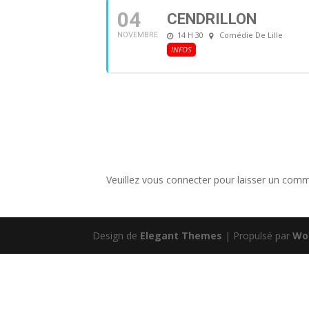
04
CENDRILLON
14 H 30
Comédie De Lille
NOVEMBRE
INFOS
Veuillez vous connecter pour laisser un comm
Design de
Elegant Themes
| Propulsé par
Wo