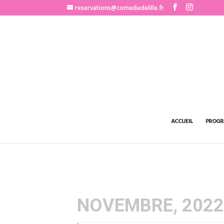
http://www.comediedelille.fr
reservations@comediedelille.fr
ACCUEIL
PROGR
NOVEMBRE, 202