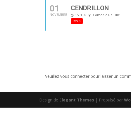
01
CENDRILLON
15 H 00
Comédie De Lille
NOVEMBRE
INFOS
Veuillez vous connecter pour laisser un comm
Design de
Elegant Themes
| Propulsé par
Wo