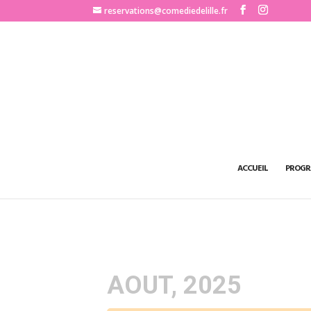
http://www.comediedelille.fr
reservations@comediedelille.fr
ACCUEIL
PROGR
AOUT, 2025