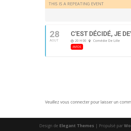
THIS IS A REPEATING EVENT
28
C'EST DÉCIDÉ, JE D
20 H 00
Comédie De Lille
AOUT
INFOS
Veuillez vous connecter pour laisser un comm
Design de
Elegant Themes
| Propulsé par
Wo