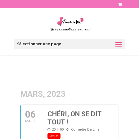
http://www.comediedelille.fr
Sélectionner une page
MARS, 2023
06
CHÉRI, ON SE DIT
TOUT !
MARS
20 H 00
Comédie De Lille
INFOS