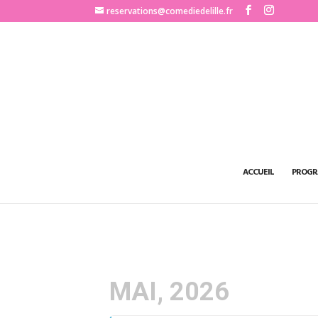
http://www.comediedelille.fr
reservations@comediedelille.fr
ACCUEIL
PROGR
MAI, 2026