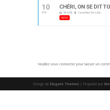
10
CHÉRI, ON SE DIT TO
18 H 00
Comédie De Lille
MAI
INFOS
Veuillez vous connecter pour laisser un comm
Design de
Elegant Themes
| Propulsé par
Wo