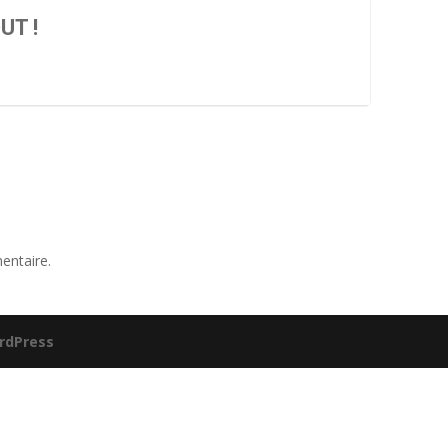
UT !
entaire.
rdPress