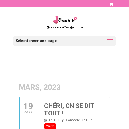
http://www.comediedelille.fr
Sélectionner une page
MARS, 2023
19
CHÉRI, ON SE DIT
TOUT !
MARS
17 H 00
Comédie De Lille
INFOS