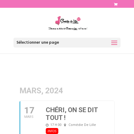
http://www.comediedelille.fr
Sélectionner une page
MARS, 2024
17
CHÉRI, ON SE DIT
TOUT !
MARS
17 H 00
Comédie De Lille
INFOS