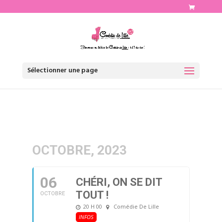
http://www.comediedelille.fr
Sélectionner une page
OCTOBRE, 2023
06
CHÉRI, ON SE DIT
TOUT !
OCTOBRE
20 H 00
Comédie De Lille
INFOS