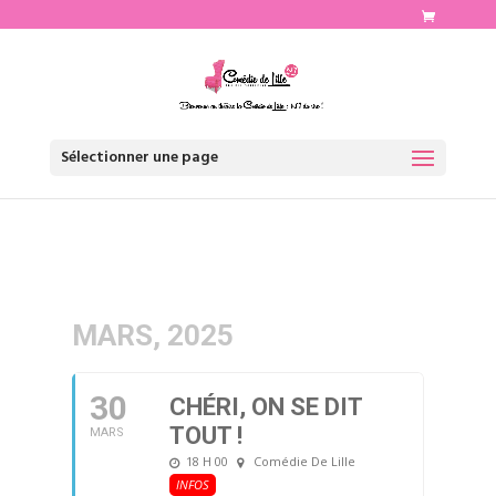
http://www.comediedelille.fr
Sélectionner une page
MARS, 2025
30
CHÉRI, ON SE DIT
TOUT !
MARS
18 H 00
Comédie De Lille
INFOS