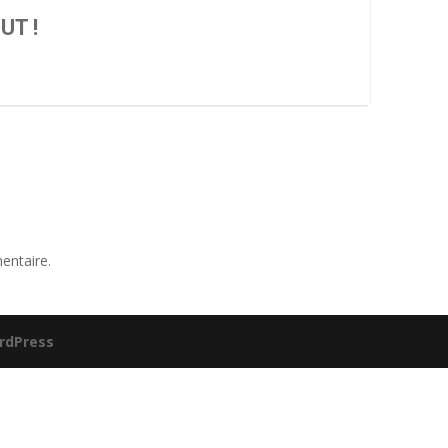
UT !
entaire.
rdPress