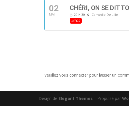
02
CHÉRI, ON SE DIT TO
20 H 30
Comédie De Lille
MAI
INFOS
Veuillez vous connecter pour laisser un comm
Design de
Elegant Themes
| Propulsé par
Wo