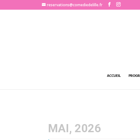
http://www.comediedelille.fr
reservations@comediedelille.fr
ACCUEIL
PROGR
MAI, 2026