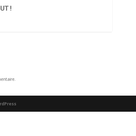
UT !
entaire.
rdPress