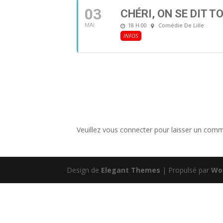
03
CHÉRI, ON SE DIT TO
18 H 00
Comédie De Lille
MAI
INFOS
Veuillez vous connecter pour laisser un comm
Design de
Elegant Themes
| Propulsé par
Wo