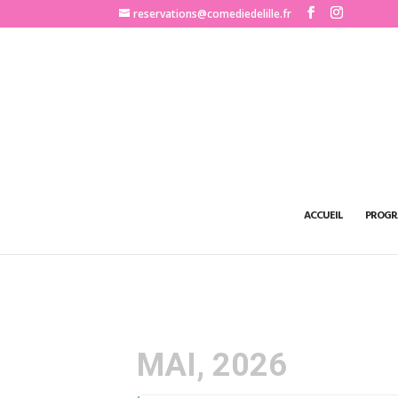
http://www.comediedelille.fr
reservations@comediedelille.fr
ACCUEIL
PROGR
MAI, 2026