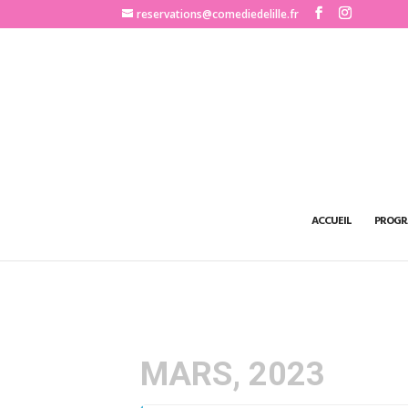
http://www.comediedelille.fr
reservations@comediedelille.fr
ACCUEIL
PROGR
MARS, 2023