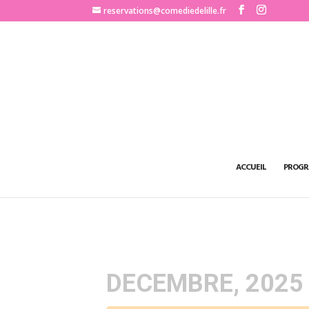
http://www.comediedelille.fr
reservations@comediedelille.fr
ACCUEIL
PROGR
DECEMBRE, 2025