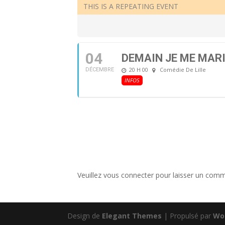
THIS IS A REPEATING EVENT
04
DEMAIN JE ME MARI
20 H 00
Comédie De Lille
DÉCEMBRE
INFOS
Veuillez vous connecter pour laisser un comm
Design de
Elegant Themes
| Propulsé par
Wo