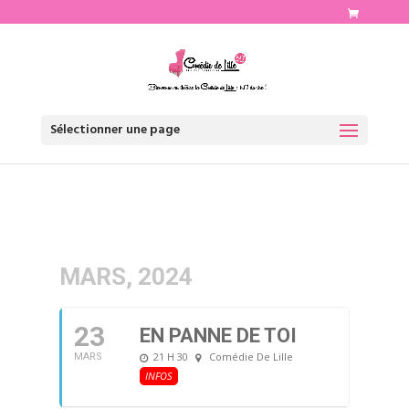
http://www.comediedelille.fr
Sélectionner une page
MARS, 2024
23
EN PANNE DE TOI
21 H 30
Comédie De Lille
MARS
INFOS