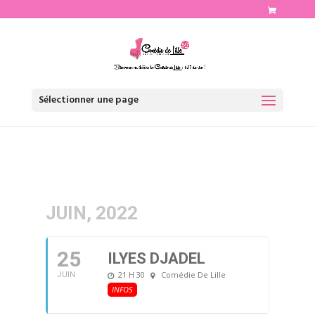
http://www.comediedelille.fr
Sélectionner une page
JUIN, 2022
25
ILYES DJADEL
21 H 30
Comédie De Lille
JUIN
INFOS