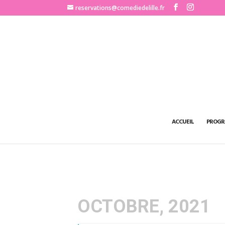
http://www.comediedelille.fr
reservations@comediedelille.fr
ACCUEIL
PROGR
OCTOBRE, 2021