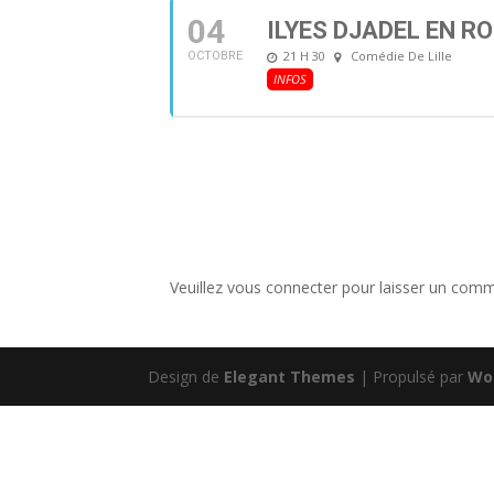
04
ILYES DJADEL EN R
21 H 30
Comédie De Lille
OCTOBRE
INFOS
Veuillez vous connecter pour laisser un comm
Design de
Elegant Themes
| Propulsé par
Wo