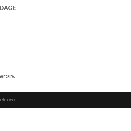
ODAGE
entaire.
rdPress