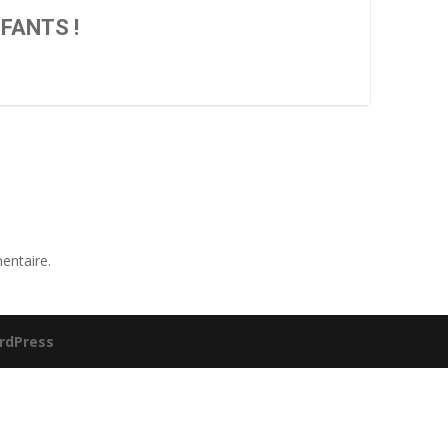
FANTS !
entaire.
rdPress