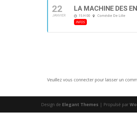
22
LA MACHINE DES EN
15 H 00
Comédie De Lille
JANVIER
INFOS
Veuillez vous connecter pour laisser un comm
Design de
Elegant Themes
| Propulsé par
Wo