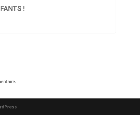
FANTS !
entaire.
rdPress