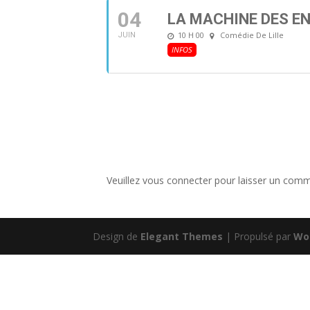
04
LA MACHINE DES EN
10 H 00
Comédie De Lille
JUIN
INFOS
Veuillez vous connecter pour laisser un comm
Design de
Elegant Themes
| Propulsé par
Wo