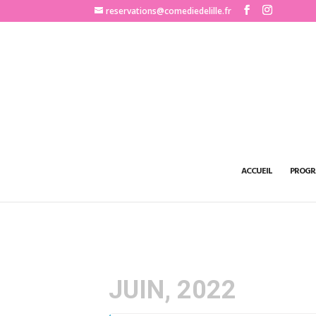
http://www.comediedelille.fr
reservations@comediedelille.fr
ACCUEIL
PROGR
JUIN, 2022