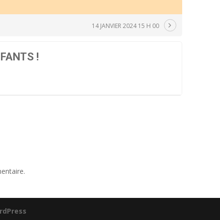
14 JANVIER 2024 15 H 00
FANTS !
entaire.
rdPress