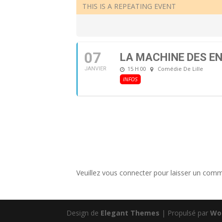
THIS IS A REPEATING EVENT
07
LA MACHINE DES EN
15 H 00
Comédie De Lille
JANVIER
INFOS
Veuillez vous connecter pour laisser un comm
Design de
Elegant Themes
| Propulsé par
Wo