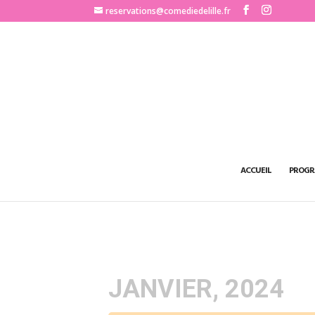
http://www.comediedelille.fr
reservations@comediedelille.fr
ACCUEIL
PROGR
JANVIER, 2024