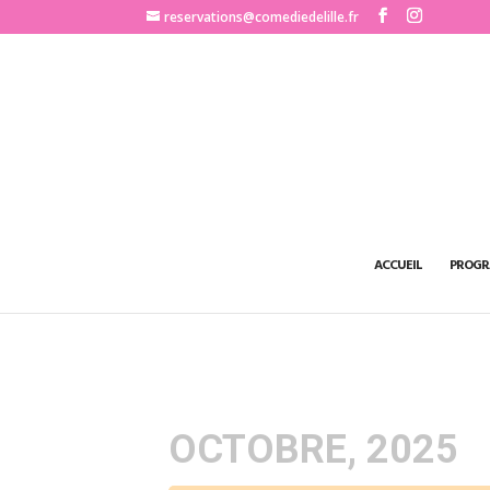
http://www.comediedelille.fr
reservations@comediedelille.fr
ACCUEIL
PROGR
OCTOBRE, 2025