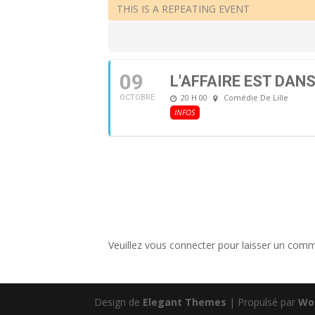
THIS IS A REPEATING EVENT
09
L'AFFAIRE EST DANS
20 H 00
Comédie De Lille
OCTOBRE
INFOS
Veuillez vous connecter pour laisser un comm
Design de
Elegant Themes
| Propulsé par
Wo