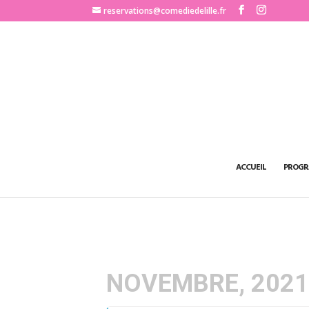
http://www.comediedelille.fr
reservations@comediedelille.fr
ACCUEIL
PROGR
NOVEMBRE, 202