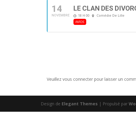
14
LE CLAN DES DIVOR
18 H 00
Comédie De Lille
NOVEMBRE
INFOS
Veuillez vous connecter pour laisser un comm
Design de
Elegant Themes
| Propulsé par
Wo