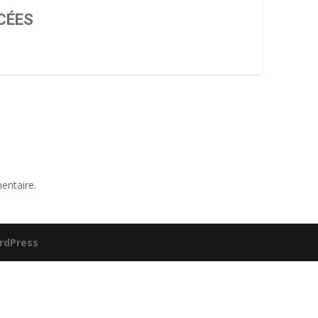
CÉES
entaire.
rdPress