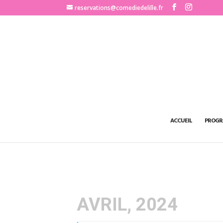
http://www.comediedelille.fr
reservations@comediedelille.fr
ACCUEIL
PROGR
AVRIL, 2024