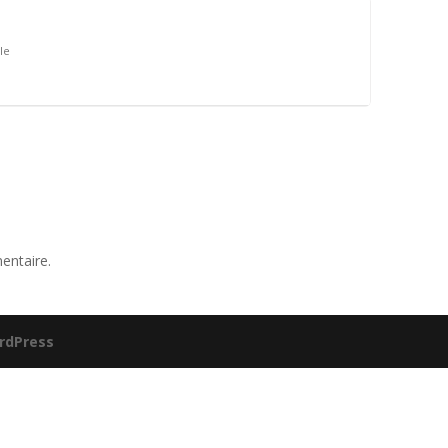
le
entaire.
rdPress