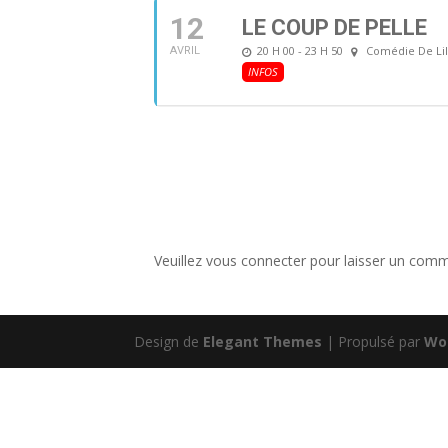
12
LE COUP DE PELLE
20 H 00 - 23 H 50
Comédie De Lil
AVRIL
INFOS
Veuillez vous connecter pour laisser un comm
Design de
Elegant Themes
| Propulsé par
Wo