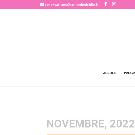
http://www.comediedelille.fr
reservations@comediedelille.fr
ACCUEIL
PROGR
NOVEMBRE, 202