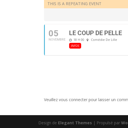
THIS IS A REPEATING EVENT
05
LE COUP DE PELLE
18 H 00
Comédie De Lille
NOVEMBRE
INFOS
Veuillez vous connecter pour laisser un comm
Design de
Elegant Themes
| Propulsé par
Wo