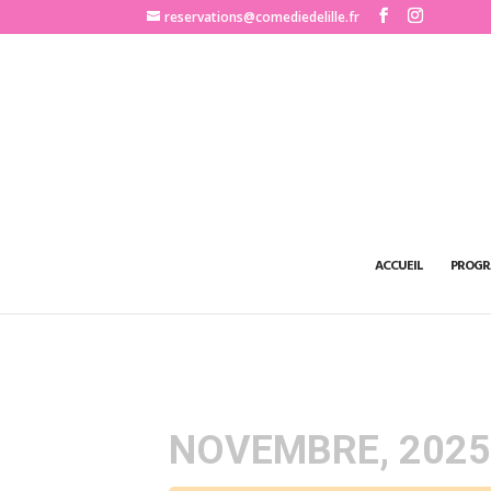
http://www.comediedelille.fr
reservations@comediedelille.fr
ACCUEIL
PROGR
NOVEMBRE, 202