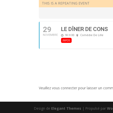
THIS IS A REPEATING EVENT
29
LE DÎNER DE CONS
18 H 00
Comédie De Lille
NOVEMBRE
INFOS
Veuillez vous connecter pour laisser un comm
Design de
Elegant Themes
| Propulsé par
Wo