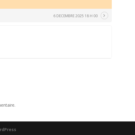
6 DECEMBRE 2025 18 H 00
entaire.
rdPress