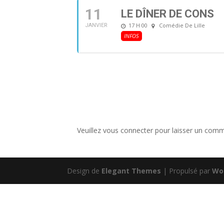
11
LE DÎNER DE CONS
17 H 00
Comédie De Lille
JANVIER
INFOS
Veuillez vous connecter pour laisser un comm
Design de
Elegant Themes
| Propulsé par
Wo