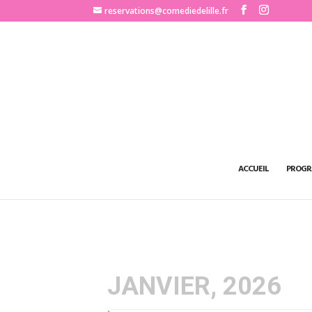
http://www.comediedelille.fr
reservations@comediedelille.fr
ACCUEIL
PROGR
JANVIER, 2026