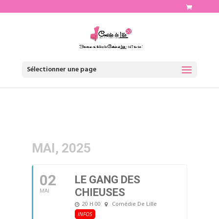
http://www.comediedelille.fr
Sélectionner une page
MAI, 2025
02
LE GANG DES
CHIEUSES
MAI
20 H 00
Comédie De Lille
INFOS