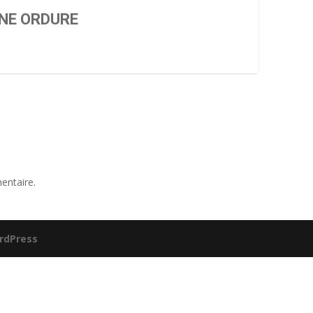
UNE ORDURE
entaire.
rdPress