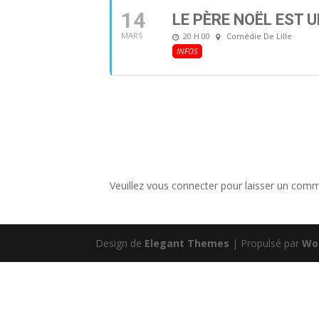
14
LE PÈRE NOËL EST 
20 H 00
Comédie De Lille
MARS
INFOS
Veuillez vous connecter pour laisser un comm
Design de
Elegant Themes
| Propulsé par
Wo