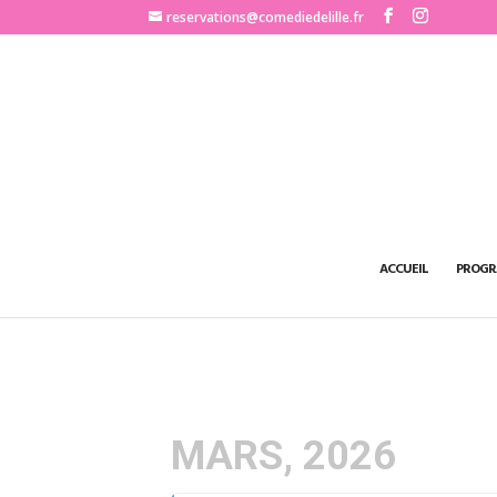
http://www.comediedelille.fr
reservations@comediedelille.fr
ACCUEIL
PROGR
MARS, 2026